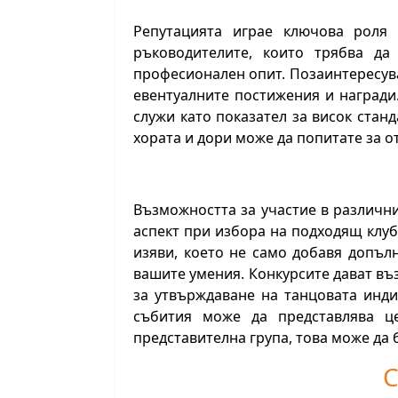
Репутацията играе ключова роля
ръководителите, които трябва д
професионален опит. Позаинтересувай
евентуалните постижения и награди
служи като показател за висок стан
хората и дори може да попитате за о
Възможността за участие в различн
аспект при избора на подходящ клу
изяви, което не само добавя допъл
вашите умения. Конкурсите дават въ
за утвърждаване на танцовата инди
събития може да представлява ц
представителна група, това може да
С