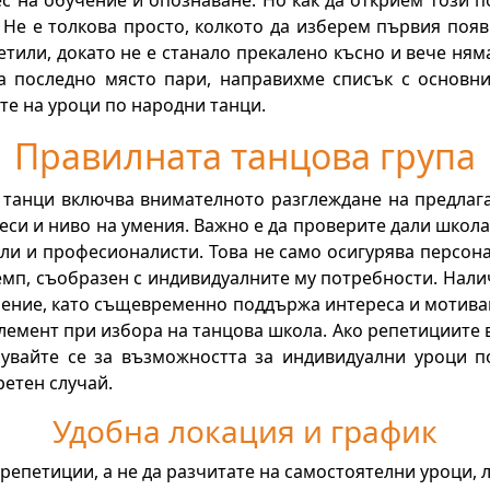
ес на обучение и опознаване. Но как да открием този 
 Не е толкова просто, колкото да изберем първия появи
сетили, докато не е станало прекалено късно и вече няма
а последно място пари, направихме списък с основни
те на уроци по народни танци.
Правилната танцова група
танци включва внимателното разглеждане на предлаган
еси и ниво на умения. Важно е да проверите дали школа
ли и професионалисти. Това не само осигурява персона
 темп, съобразен с индивидуалните му потребности. Нал
чение, като същевременно поддържа интереса и мотивац
емент при избора на танцова школа. Ако репетициите в за
увайте се за възможността за индивидуални уроци п
етен случай.
Удобна локация и график
 репетиции, а не да разчитате на самостоятелни уроци,