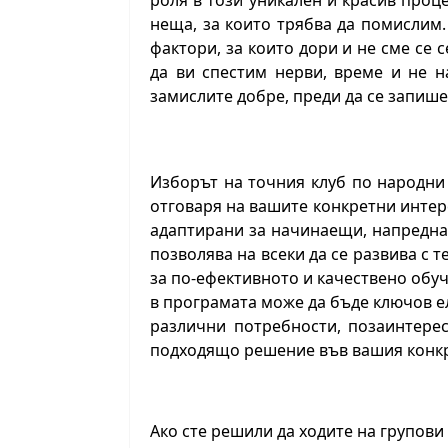
роля в този уникален и красив проц
неща, за които трябва да помислим.
фактори, за които дори и не сме се 
да ви спестим нерви, време и не н
замислите добре, преди да се запише
Изборът на точния клуб по народни 
отговаря на вашите конкретни интер
адаптирани за начинаещи, напредна
позволява на всеки да се развива с
за по-ефективното и качествено обу
в програмата може да бъде ключов ел
различни потребности, позаинтерес
подходящо решение във вашия конкр
Ако сте решили да ходите на групови