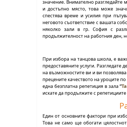
значение. Внимателно разгледайте м
и достъпно място, това може знач
спестява време и усилия при пътув
неговото съответствие с вашата со
няколко зали в гр. София с раз
продължителност на работния ден, но
При избора на танцова школа, е ва
предоставяните услуги. Разгледате д
на възможностите ви и ви позволява
прецените
качеството на уроците по
една безплатна репетиция в зала
“
Ta
искате да продължите с репетициите 
Р
Един от основните фактори при избо
Това не само ще обогати цялостнот