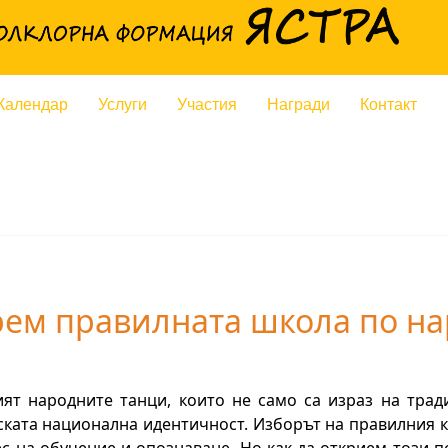
Из
Календар
Услуги
Участия
Награди
Контакт
рем правилната школа по н
ият народните танци, които не само са израз на тради
ската национална идентичност. Изборът на правилния к