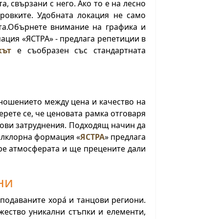
 свързани с него. Ако то е на лесно
ровките. Удобната локация не само
ята.Обърнете внимание на графика и
ция «ЯСТРА» - предлага репетиции в
кът
е съобразен със стандартната
ношението между цена и качество на
ерете се, че ценовата рамка отговаря
сови затруднения. Подходящ начин да
Фолклорна формация «
ЯСТРА
» предлага
бре атмосферата и ще прецените дали
ни
подаваните хора́ и танцови региони.
жество уникални стъпки и елементи,