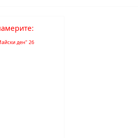
намерите:
"Майски ден" 26