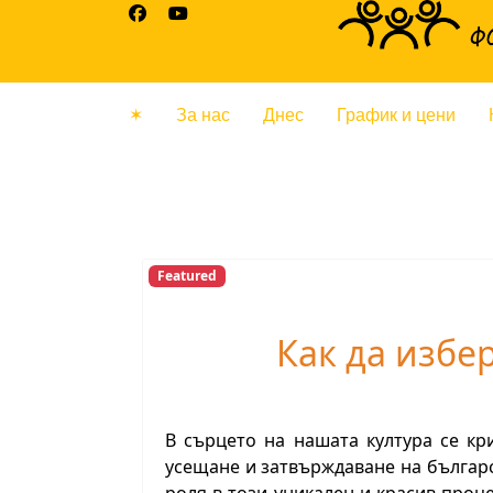
✶
За нас
Днес
График и цени
Featured
Как да избе
В сърцето на нашата култура се кр
усещане и затвърждаване на българ