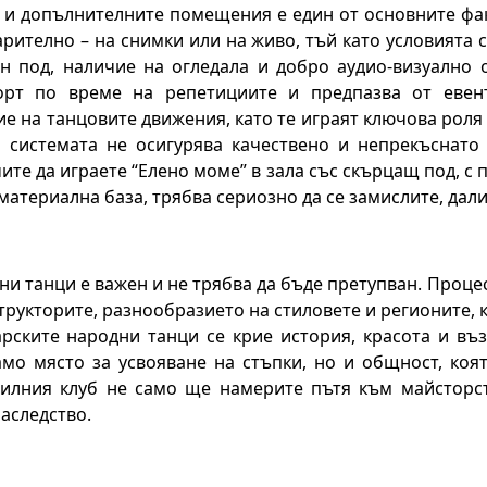
 и допълнителните помещения е един от основните фак
арително – на снимки или на живо, тъй като условията
ен под, наличие на огледала и добро аудио-визуално 
рт по време на репетициите и предпазва от евент
е на танцовите движения, като те играят ключова роля 
о системата не осигурява качествено и непрекъснато
ите да играете “Елено моме” в зала със скърцащ под, с 
материална база, трябва сериозно да се замислите, дал
ни танци е важен и не трябва да бъде претупван. Проц
трукторите, разнообразието на стиловете и регионите, 
арските народни танци се крие история, красота и въз
амо място за усвояване на стъпки, но и общност, коя
вилния клуб не само ще намерите пътя към майсторст
наследство.