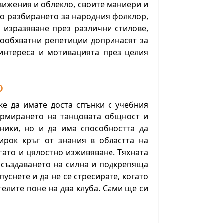
вижения и облекло, своите маниери и
мо разбирането за народния фолклор,
 изразяване през различни стилове,
кообхватни репетиции допринасят за
интереса и мотивацията през целия
ф
же да имате доста спънки с учебния
ормирането на танцовата общност и
хники, но и да има способността да
ирок кръг от знания в областта на
гато и цялостно изживяване. Тяхната
 създаването на силна и подкрепяща
уснете и да не се стресирате, когато
телите поне на два клуба. Сами ще си