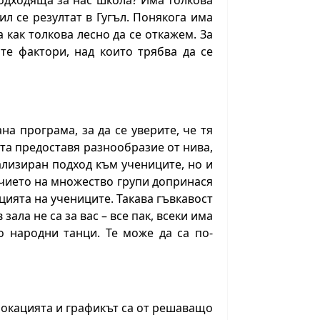
подходяща за нас школа? Има толкова
л се резултат в Гугъл. Понякога има
 как толкова лесно да се откажем. За
те фактори, над които трябва да се
а програма, за да се уверите, че тя
та предоставя разнообразие от нива,
лизиран подход към учениците, но и
ичието на множество групи допринася
ията на учениците. Такава гъвкавост
ла не са за вас – все пак, всеки има
о народни танци. Те може да са по-
 локацията и графикът са от решаващо