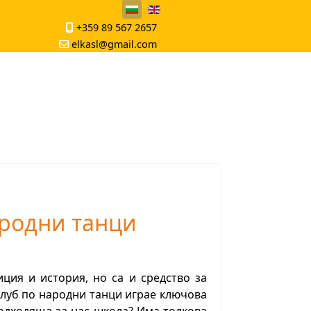
берете език
+359 89 567 2657
elkasl@gmail.com
ародни танци
ция и история, но са и средство за
луб по народни танци играе ключова