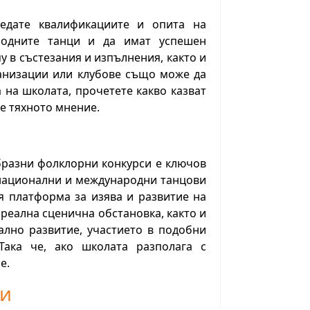
едате квалификациите и опита на
родните танци и да имат успешен
у в състезания и изпълнения, както и
ганизации или клубове също може да
 на школата, прочетете какво казват
 е тяхното мнение.
бразни фолклорни конкурси е ключов
 национални и международни танцови
я платформа за изява и развитие на
реална сценична обстановка, както и
ално развитие, участието в подобни
ака че, ако школата разполага с
е.
ии