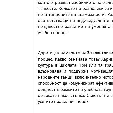
които отразяват изобилието на бълг
тънкости. Колкото по-разнолики са 
но и танцовите ви възможности. Ра
съответстващи на индивидуалните п
по-цялостно развитие на уменията
учебен процес.
Дори и да намерите най-талантливи
процес. Какво означава това? Хар
култура в школата. Той или тя тря
вдъхновява и поддържа мотивацият
народните танци, включително истор
способност да комуникират ефектив
общност в рамките на учебната група
объркате някоя стъпка. Съветът ни е
усетите правилния човек.