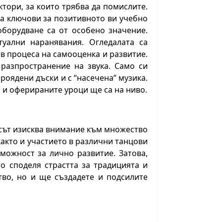
тори, за които трябва да помислите.
 са ключови за позитивното ви учебно
оборудване са от особено значение.
уални наранявания. Огледалата са
в процеса на самооценка и развитие.
 разпространение на звука. Само си
проядени дъски и с “насечена” музика.
и и оферираните уроци ще са на ниво.
есът изисква внимание към множество
както и участието в различни танцови
можност за лично развитие. Затова,
то споделя страстта за традицията и
во, но и ще създадете и подсилите