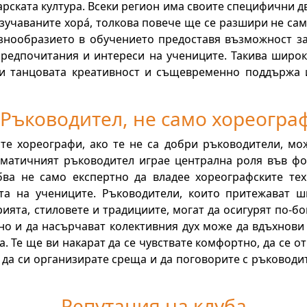
арската култура. Всеки регион има своите специфични д
изучаваните хора́, толкова повече ще се разшири не са
знообразието в обучението предоставя възможност за
редпочитания и интереси на учениците. Такива широ
 и танцовата креативност и същевременно поддържа 
Ръководител, не само хореогра
те хореографи, ако те не са добри ръководители, мо
изматичният ръководител играе централна роля във ф
бва не само експертно да владее хореографските те
а на учениците. Ръководители, които притежават ш
ията, стиловете и традициите, могат да осигурят по-бо
но и да насърчават колективния дух може да вдъхнови
. Те ще ви накарат да се чувствате комфортно, да се отп
 да си организирате среща и да поговорите с ръководи
Репутация на клуба