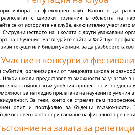
 при избора на фолклорен клуб. Важно е да разгл
а разполагат с широки познания в областта на на
те се от историята на клуба, включително участието м
. Сътрудничеството на школата с други уважавани ор
дарт на обучение. Разгледайте сайта и Фейсбук профила
тзиви текущи или бивши ученици, за да разберете какво
Участие в конкурси и фестивали
и събития, организирани от танцовата школа и разноо
б. Някои школи предоставят възможности за участие в
нителна стойност към учебния процес, но и предостав
зможност за нагледно прилагане на научените умения в 
видуалност. За тези, които се стремят към професион
енен опит и портфолио за бъдещи възможности. Т
 бъде основен фактор при вземане на финалното решени
ъстояние на залата за репетиц