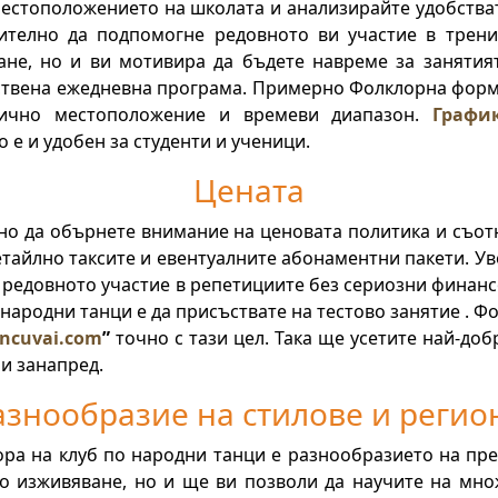
естоположението на школата и анализирайте удобствата,
ително да подпомогне редовното ви участие в трени
ане, но и ви мотивира да бъдете навреме за заняти
бствена ежедневна програма. Примерно Фолклорна форма
лично местоположение и времеви диапазон.
Графи
 е и удобен за студенти и ученици.
Цената
жно да обърнете внимание на ценовата политика и съот
етайлно таксите и евентуалните абонаментни пакети. Ув
 редовното участие в репетициите без сериозни финан
 народни танци
е да присъствате на тестово занятие . 
ncuvai
.
com
”
точно с тази цел. Така ще усетите най-до
и занапред.
азнообразие на стилове и регио
ра на клуб по народни танци е разнообразието на пре
о изживяване, но и ще ви позволи да научите на мно