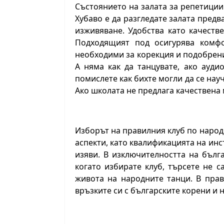
Състоянието на залата за репетиции
Хубаво е да разгледате залата предв
изживяване. Удобства като качеств
Подходящият под осигурява комфо
необходими за корекция и подобрени
А няма как да танцувате, ако ауди
помислете как бихте могли да се науч
Ако школата не предлага качествена 
Изборът на правилния клуб по народ
аспекти, като квалификацията на инс
изяви. В изключителността на бълг
когато избирате клуб, търсете не с
живота на народните танци. В пра
връзките си с българските корени и 